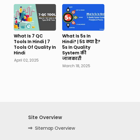
What Is 7 QC
What Is 5s In
Tools In Hindi | 7
Hindi? | 5S क्या है?
Tools Of Quality In
5s In Quality
Hindi
System की
जानकारी
April 02, 2025
March 18, 2025
Site Overview
Sitemap Overview