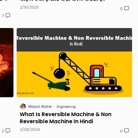
2/16/2025
0
7
Mayur Alone
Engineering
What Is Reversible Machine & Non
Reversible Machine In Hindi
2/08/2024
2
0