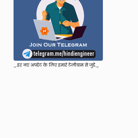
_.हर नए अपडेट के लिए हमारे टेलीग्राम से जुड़ें._