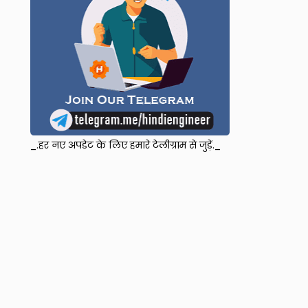
_.हर नए अपडेट के लिए हमारे टेलीग्राम से जुड़ें._