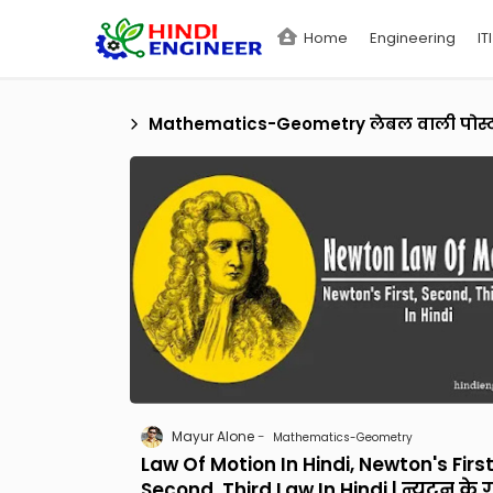
Home
Engineering
ITI
Mathematics-Geometry
लेबल वाली पोस्ट 
Mayur Alone
Mathematics-Geometry
Law Of Motion In Hindi, Newton's First
Second, Third Law In Hindi | न्यूटन के 