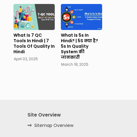
What Is 7 QC
What Is 5s In
Tools In Hindi | 7
Hindi? | 5S क्या है?
Tools Of Quality In
5s In Quality
Hindi
System की
जानकारी
April 02, 2025
March 18, 2025
Site Overview
Sitemap Overview