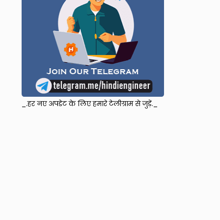
_.हर नए अपडेट के लिए हमारे टेलीग्राम से जुड़ें._