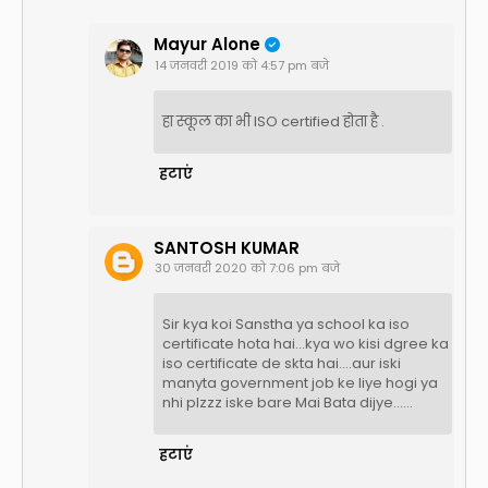
Mayur Alone
14 जनवरी 2019 को 4:57 pm बजे
हा स्कूल का भी ISO certified होता है .
हटाएं
SANTOSH KUMAR
30 जनवरी 2020 को 7:06 pm बजे
Sir kya koi Sanstha ya school ka iso
certificate hota hai...kya wo kisi dgree ka
iso certificate de skta hai....aur iski
manyta government job ke liye hogi ya
nhi plzzz iske bare Mai Bata dijye......
हटाएं