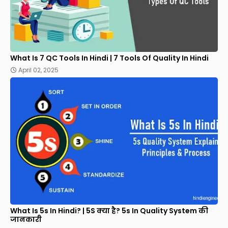
What Is 7 QC Tools In Hindi | 7 Tools Of Quality In Hindi
April 02, 2025
What Is 5s In Hindi? | 5S क्या है? 5s In Quality System की
जानकारी