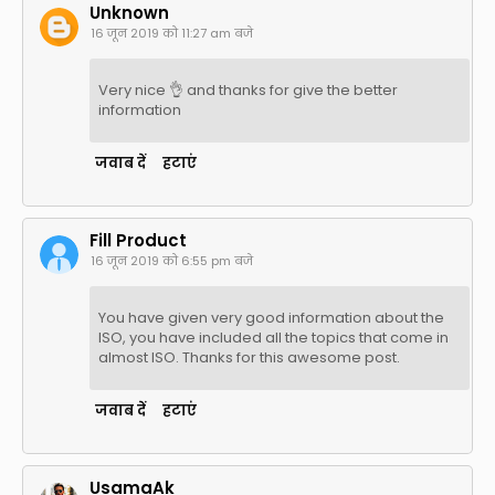
Unknown
16 जून 2019 को 11:27 am बजे
Very nice 👌 and thanks for give the better
information
जवाब दें
हटाएं
Fill Product
16 जून 2019 को 6:55 pm बजे
You have given very good information about the
ISO, you have included all the topics that come in
almost ISO. Thanks for this awesome post.
जवाब दें
हटाएं
UsamaAk