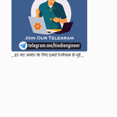
_.हर नए अपडेट के लिए हमारे टेलीग्राम से जुड़ें._