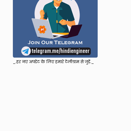
_.हर नए अपडेट के लिए हमारे टेलीग्राम से जुड़ें._