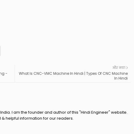
और नया
ng -
What Is CNC-VMC Machine In Hindi | Types Of CNC Machine
In Hindi
India. I am the founder and author of this "Hindi Engineer" website.
l & helpful information for our readers.