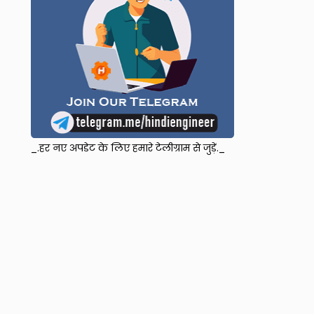
_.हर नए अपडेट के लिए हमारे टेलीग्राम से जुड़ें._