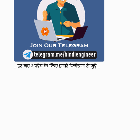
_.हर नए अपडेट के लिए हमारे टेलीग्राम से जुड़ें._